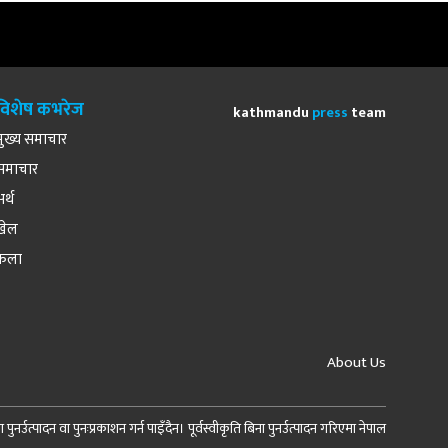
विशेष कभरेज
kathmandu
press
team
मुख्य समाचार
समाचार
अर्थ
खेल
कला
About Us
र्उत्पादन वा पुनःप्रकाशन गर्न पाइँदैन। पूर्वस्वीकृति बिना पुनर्उत्पादन गरिएमा नेपाल