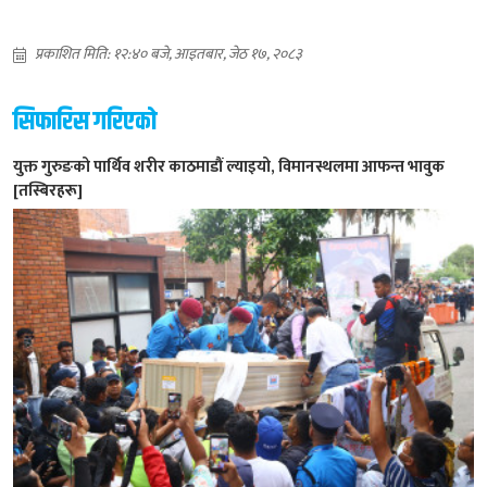
प्रकाशित मिति: १२:४० बजे, आइतबार, जेठ १७, २०८३
सिफारिस गरिएको
युक्त गुरुङको पार्थिव शरीर काठमाडौं ल्याइयो, विमानस्थलमा आफन्त भावुक
[तस्बिरहरू]