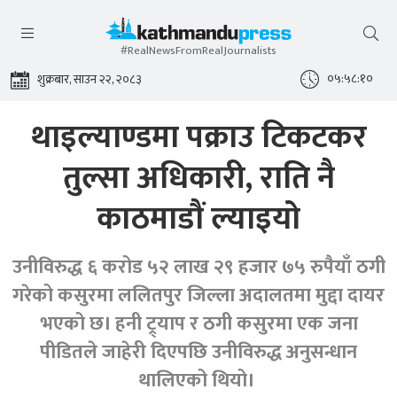
#RealNewsFromRealJournalists
०५:५८:११
शुक्रबार, साउन २२, २०८३
थाइल्याण्डमा पक्राउ टिकटकर
तुल्सा अधिकारी, राति नै
काठमाडाैं ल्याइयो
उनीविरुद्ध ६ करोड ५२ लाख २९ हजार ७५ रुपैयाँ ठगी
गरेको कसुरमा ललितपुर जिल्ला अदालतमा मुद्दा दायर
भएको छ। हनी ट्र्याप र ठगी कसुरमा एक जना
पीडितले जाहेरी दिएपछि उनीविरुद्ध अनुसन्धान
थालिएको थियो।