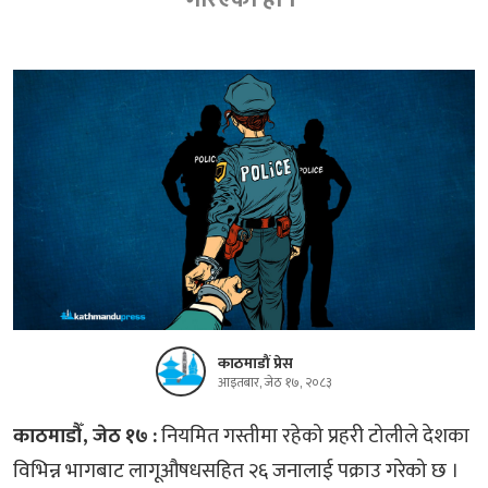
काठमाडौं प्रेस
आइतबार, जेठ १७, २०८३
काठमाडौँ, जेठ १७ :
नियमित गस्तीमा रहेको प्रहरी टोलीले देशका
विभिन्न भागबाट लागूऔषधसहित २६ जनालाई पक्राउ गरेको छ ।