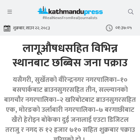
#RealNewsFromRealJournalists
०१:३७:०६
शुक्रबार, साउन २२, २०८३
लागूऔषधसहित विभिन्न
स्थानबाट छब्बिस जना पक्राउ
यसैगरी, सुर्खेतको वीरेन्द्रनगर नगरपालिका–१०
बसपार्कबाट ब्राउनसुगरसहित तीन, सल्ल्यानको
बागचौर नगरपालिका–२ खरिबोटबाट ब्राउनसुगरसहित
एक, मोरङको उर्लाबारी नगरपालिका–७ बरगाछीबाट
खैरो हेरोइन बोकेका दुई जनालाई एउटा डिजिटल
तराजु र नगद रु १२ हजार ७१० सहित शुक्रबार पक्राउ
गरिएको हो ।