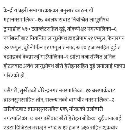
केन्द्रीय प्रहरी समाचारकक्षका अनुसार काठमाडौँ
महानगरपालिका–१७ कालधाराबाट नियन्त्रित लागूऔषध
ट्रामाडोल ५९० ट्याब्लेटसहित दुई, गोकर्णेश्वर नगरपालिका–६
नयाँबस्तीबाट नियन्त्रित लागूऔषध डाइजेपाम २१ एम्पुल, फेनारगन
२० एम्पुल, बुप्रेनोर्फिन २१ एम्पुल र नगद रु २० हजारसहित दुई र
बझाङको केदारस्युँ गाउँपालिका–९ झोता बजारस्थित अनिल
होटलबाट अवैध लागूऔषध खैरो हेरोइनसहित दुई जनालाई पक्राउ
गरिएको हो ।
यसैगरी, सुर्खेतको वीरेन्द्रनगर नगरपालिका–१० बसपार्कबाट
ब्राउनसुगरसहित तीन, सल्ल्यानको बागचौर नगरपालिका–२
खरिबोटबाट ब्राउनसुगरसहित एक, मोरङको उर्लाबारी
नगरपालिका–७ बरगाछीबाट खैरो हेरोइन बोकेका दुई जनालाई
एउटा डिजिटल तराजु र नगद रु १२ हजार ७१० सहित शुक्रबार