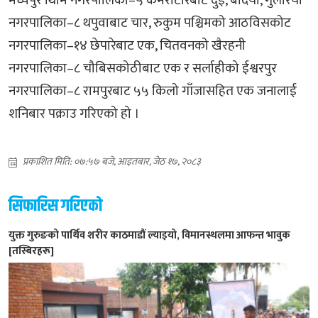
मध्यपुर थिमि नगरपालिका–५ कमेरोटारबाट दुई, बर्दिया, गुलरिया
नगरपालिका–८ थपुवाबाट चार, रुकुम पश्चिमको आठविसकोट
नगरपालिका–१४ छेपारेबाट एक, चितवनको खैरहनी
नगरपालिका–८ चौबिसकोठीबाट एक र सर्लाहीको ईश्वरपुर
नगरपालिका–८ रामपुरबाट ५५ किलो गाँजासहित एक जनालाई
शनिबार पक्राउ गरिएको हो ।
प्रकाशित मिति: ०७:५७ बजे, आइतबार, जेठ १७, २०८३
सिफारिस गरिएको
युक्त गुरुङको पार्थिव शरीर काठमाडौं ल्याइयो, विमानस्थलमा आफन्त भावुक
[तस्बिरहरू]