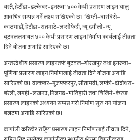
यस्तै, हेटौँडा–ढल्केबर–इनरुवा ४०० केभी प्रसारण लाइन चालु
आवभित्र सम्पन्न गर्ने लक्ष्य राखिएको छ। खिम्ती–बारबिसे–
काठमाडौं, हेटौंडा–रातमाटे–लप्सीफेदी, न्यू दमौली–न्यू
बुटवललगायत ४०० केभी प्रसारण लाइन निर्माण कार्यलाई तीव्रता
दिने योजना अगाडि सारिएको छ।
अन्तरदेशीय प्रसारण लाइनतर्फ बुटवल–गोरखपुर तथा इनरुवा–
पूर्णिया प्रसारण लाइन निर्माणलाई तीव्रता दिने योजना अगाडि
सारिएको छ। ढल्केबर–मुजफ्फरपुर, सीतामढी, लम्की–दोदोधरा–
बरेली, लमही–लखनउ, निजगढ–मोतिहारी तथा चिलिमे–केरुङ
प्रसारण लाइनको अध्ययन सम्पन्न गरी निर्माण सुरु गर्ने योजना
बजेटमा अगाडि सारिएको छ।
कर्णाली करिडोर राष्ट्रिय प्रसारण लाइन निर्माणलाई तीव्रता दिने,
राष्ट्रिय ग्रिड नपुगेका कर्णालीका स्थानीय क्षेत्रमा विद्युतीकरण