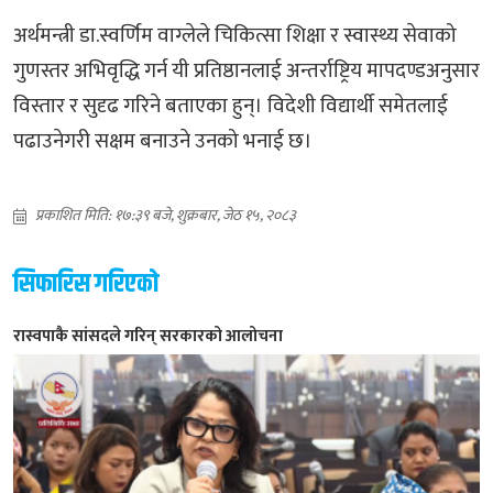
अर्थमन्त्री डा.स्वर्णिम वाग्लेले चिकित्सा शिक्षा र स्वास्थ्य सेवाको
गुणस्तर अभिवृद्धि गर्न यी प्रतिष्ठानलाई अन्तर्राष्ट्रिय मापदण्डअनुसार
विस्तार र सुदृढ गरिने बताएका हुन्। विदेशी विद्यार्थी समेतलाई
पढाउनेगरी सक्षम बनाउने उनको भनाई छ।
प्रकाशित मिति: १७:३९ बजे, शुक्रबार, जेठ १५, २०८३
सिफारिस गरिएको
रास्वपाकै सांसदले गरिन् सरकारको आलोचना