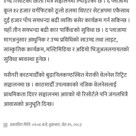
एण्ड रिसोर्टको छाता भित्र सञ्चालनमा ल्याइएको छ । द प्लाजामा
कूल १२ हजार वर्गफिटको ठूलो हलमा थिएटर सेटअपमा एकैसाथ
दुई हजार पाँच सयभन्दा बढी व्यक्ति बसेर कार्यक्रम गर्न सकिन्छ ।
यहाँ तीन सयभन्दा बढी कार पार्किङको सुविधा छ । द प्लाजामा
मागअनुसार आधुनिक र उच्च प्रविधिको साउण्ड तथा लाइट,
सांस्कृतिक कार्यक्रम, मल्टिमिडिया र अडियो भिजुअललगायतको
सुविधा ब्यवस्था हुनेछ ।
यसैगरी काठमाडौँको बुढानिलकण्ठस्थित मेराकी वेलनेस रिट्रिट
सञ्चालनमा छ । काठमाडौँ उपत्यकाको नजिक वेलनेसलाई
प्राथमिकता दिएर सञ्चालनमा आएको यो रिसोर्टले पनि जंगलभित्रै
आवासको अनुभूति दिन्छ।
प्रकाशित मिति: ०९:०६ बजे, शुक्रबार, जेठ १५, २०८३