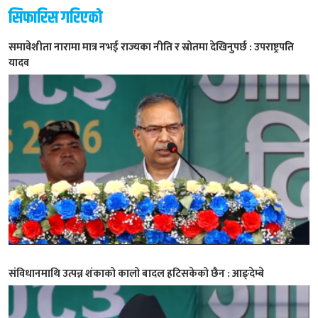
सिफारिस गरिएको
समावेशीता नारामा मात्र नभई राज्यका नीति र स्रोतमा देखिनुपर्छ : उपराष्ट्रपति
यादव
संविधानमाथि उत्पन्न शंकाको कालो बादल हटिसकेको छैन : आङ्देम्बे