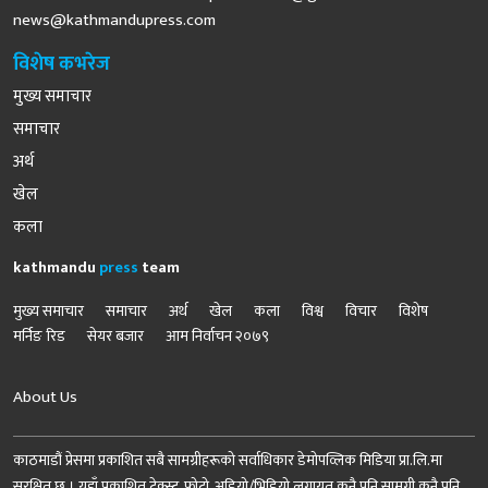
news@kathmandupress.com
विशेष कभरेज
मुख्य समाचार
समाचार
अर्थ
खेल
कला
kathmandu
press
team
मुख्य समाचार
समाचार
अर्थ
खेल
कला
विश्व
विचार
विशेष
मर्निङ रिड
सेयर बजार
आम निर्वाचन २०७९
About Us
काठमाडौं प्रेसमा प्रकाशित सबै सामग्रीहरूको सर्वाधिकार डेमोपव्लिक मिडिया प्रा.लि.मा
सुरक्षित छ । यहाँ प्रकाशित टेक्स्ट, फोटो, अडियो/भिडियो लगायत कुनै पनि सामग्री कुनै पनि