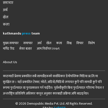
समाचार
अर्थ
खेल
कला
kathmandu
press
team
मुख्य समाचार
समाचार
अर्थ
खेल
कला
विश्व
विचार
विशेष
मर्निङ रिड
सेयर बजार
आम निर्वाचन २०७९
About Us
काठमाडौं प्रेसमा प्रकाशित सबै सामग्रीहरूको सर्वाधिकार डेमोपव्लिक मिडिया प्रा.लि.मा
सुरक्षित छ । यहाँ प्रकाशित टेक्स्ट, फोटो, अडियो/भिडियो लगायत कुनै पनि सामग्री कुनै पनि
रूपमा पुनर्उत्पादन वा पुनःप्रकाशन गर्न पाइँदैन। पूर्वस्वीकृति बिना पुनर्उत्पादन गरिएमा नेपाल र
अन्तर्राष्ट्रिय प्रतिलिपि अधिकार कानुन अनुसार कारबाही प्रक्रिया अघि बढाइनेछ।
© 2026 Demopublic Media Pvt. Ltd. All Rights Reserved.
Site by:
SoftNEP