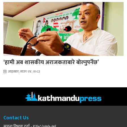
‘हामी अब शासकीय अराजकताबारे बोल्नुपर्नेछ’
आइतबार, साउन २४, २०८३
Contact Us
सूचना विभाग दर्ता - १३५८/०७५-७६