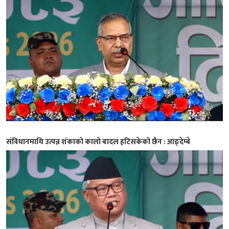
संविधानमाथि उत्पन्न शंकाको कालो बादल हटिसकेको छैन : आङ्देम्बे