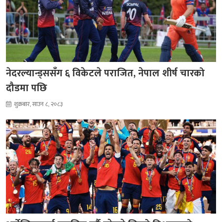
नेदरल्यान्ड्ससँग ६ विकेटले पराजित, नेपाल शीर्ष चारको
दौडमा पछि
शुक्रबार, साउन ८, २०८३