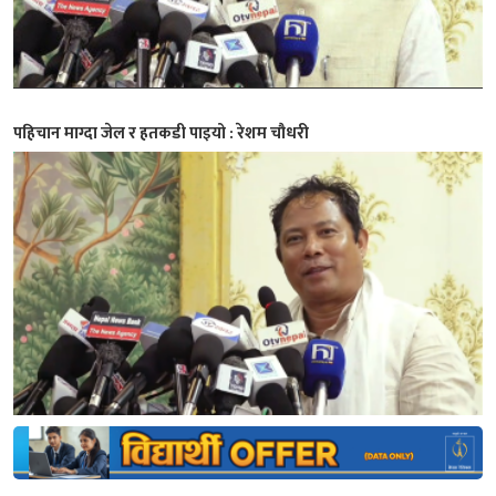
पहिचान माग्दा जेल र हतकडी पाइयो : रेशम चौधरी