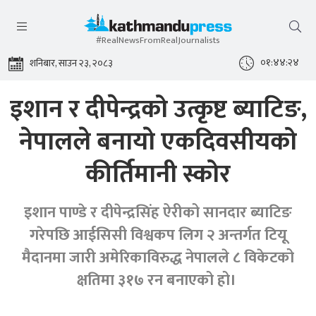
#RealNewsFromRealJournalists
०१:४४:२५
शनिबार, साउन २३, २०८३
इशान र दीपेन्द्रको उत्कृष्ट ब्याटिङ,
नेपालले बनायाे एकदिवसीयको
कीर्तिमानी स्कोर
इशान पाण्डे र दीपेन्द्रसिंह ऐरीको सानदार ब्याटिङ
गरेपछि आईसिसी विश्वकप लिग २ अन्तर्गत टियू
मैदानमा जारी अमेरिकाविरुद्ध नेपालले ८ विकेटको
क्षतिमा ३१७ रन बनाएको हो।