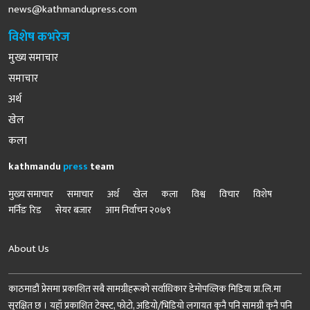
news@kathmandupress.com
विशेष कभरेज
मुख्य समाचार
समाचार
अर्थ
खेल
कला
kathmandu
press
team
मुख्य समाचार
समाचार
अर्थ
खेल
कला
विश्व
विचार
विशेष
मर्निङ रिड
सेयर बजार
आम निर्वाचन २०७९
About Us
काठमाडौं प्रेसमा प्रकाशित सबै सामग्रीहरूको सर्वाधिकार डेमोपव्लिक मिडिया प्रा.लि.मा
सुरक्षित छ । यहाँ प्रकाशित टेक्स्ट, फोटो, अडियो/भिडियो लगायत कुनै पनि सामग्री कुनै पनि