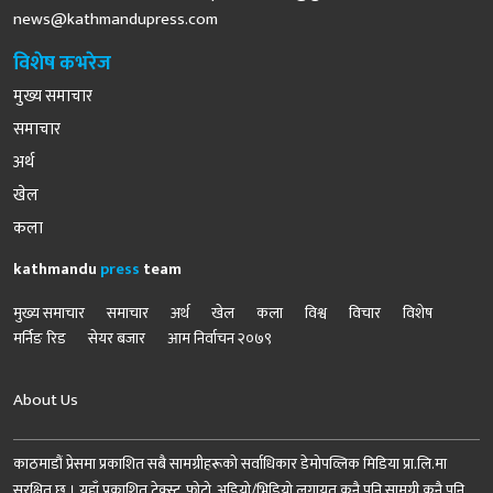
news@kathmandupress.com
विशेष कभरेज
मुख्य समाचार
समाचार
अर्थ
खेल
कला
kathmandu
press
team
मुख्य समाचार
समाचार
अर्थ
खेल
कला
विश्व
विचार
विशेष
मर्निङ रिड
सेयर बजार
आम निर्वाचन २०७९
About Us
काठमाडौं प्रेसमा प्रकाशित सबै सामग्रीहरूको सर्वाधिकार डेमोपव्लिक मिडिया प्रा.लि.मा
सुरक्षित छ । यहाँ प्रकाशित टेक्स्ट, फोटो, अडियो/भिडियो लगायत कुनै पनि सामग्री कुनै पनि