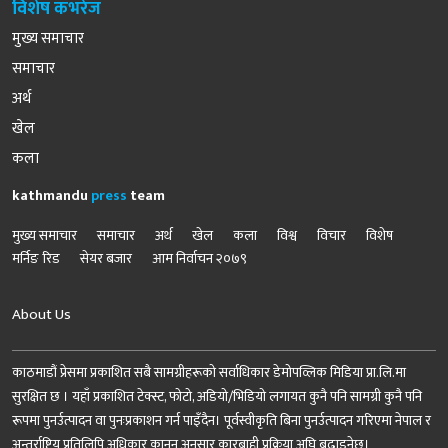
विशेष कभरेज
मुख्य समाचार
समाचार
अर्थ
खेल
कला
kathmandu
press
team
मुख्य समाचार
समाचार
अर्थ
खेल
कला
विश्व
विचार
विशेष
मर्निङ रिड
सेयर बजार
आम निर्वाचन २०७९
About Us
काठमाडौं प्रेसमा प्रकाशित सबै सामग्रीहरूको सर्वाधिकार डेमोपव्लिक मिडिया प्रा.लि.मा
सुरक्षित छ । यहाँ प्रकाशित टेक्स्ट, फोटो, अडियो/भिडियो लगायत कुनै पनि सामग्री कुनै पनि
रूपमा पुनर्उत्पादन वा पुनःप्रकाशन गर्न पाइँदैन। पूर्वस्वीकृति बिना पुनर्उत्पादन गरिएमा नेपाल र
अन्तर्राष्ट्रिय प्रतिलिपि अधिकार कानुन अनुसार कारबाही प्रक्रिया अघि बढाइनेछ।