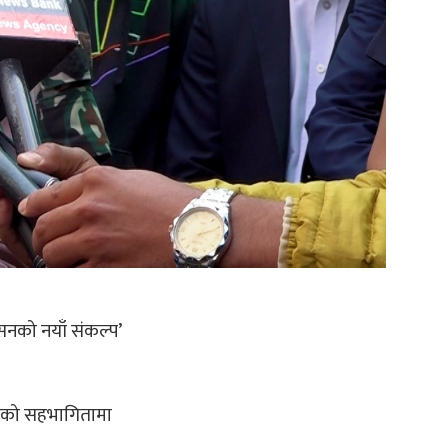
नको नयाँ संकल्प’
ेताको सहभागितामा