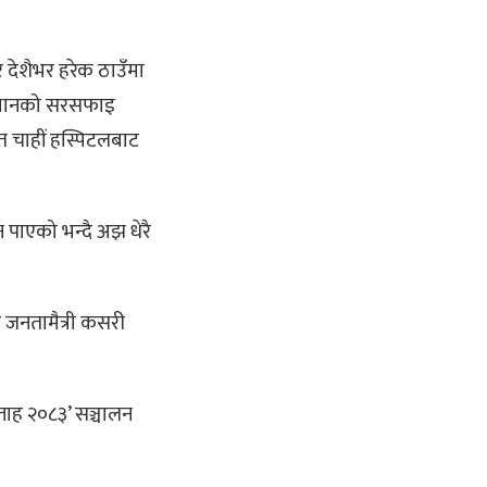
 देशैभर हरेक ठाउँमा
 स्थानको सरसफाइ
ात चाहीं हस्पिटलबाट
न पाएको भन्दै अझ धेरै
 जनतामैत्री कसरी
ाह २०८३’ सञ्चालन