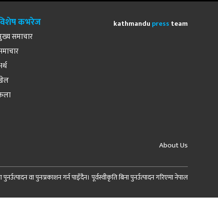
विशेष कभरेज
kathmandu
press
team
मुख्य समाचार
समाचार
अर्थ
खेल
कला
About Us
र्उत्पादन वा पुनःप्रकाशन गर्न पाइँदैन। पूर्वस्वीकृति बिना पुनर्उत्पादन गरिएमा नेपाल