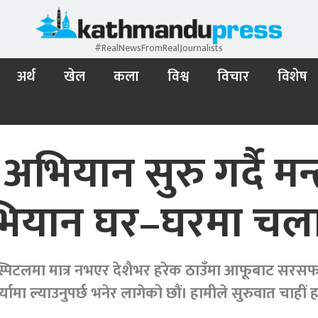
#RealNewsFromRealJournalists
अर्थ
खेल
कला
विश्व
विचार
विशेष
यान सुरु गर्दै मन्त्
ियान घर–घरमा चल
्पिटलमा मात्र नभएर देशैभर हरेक ठाउँमा आफूबाट सरसफाई 
ामा ल्याउनुपर्छ भनेर लागेको छौं। हामीले सुरुवात चाहीं ह