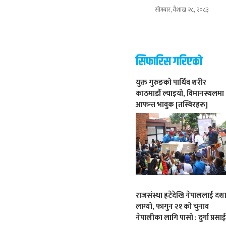
सोमबार, वैशाख २८, २०८३
सिफारिस गरिएको
युक्त गुरुङको पार्थिव शरीर
काठमाडौं ल्याइयो, विमानस्थलमा
आफन्त भावुक [तस्बिरहरू]
राजसंस्था हटेदेखि नेपाललाई दश
लाग्यो, फागुन २१ को चुनाव
नेपालीका लागि पासो : दुर्गा प्रसा