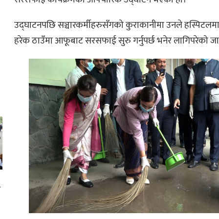
उद्घाटनपछि सञ्चारकर्मीहरुसँगको कुराकानीमा उनले हस्पिटलमा
हरेक ठाउँमा आफूबाट सरसफाई सुरु गर्नुपर्छ भनेर लागिपरेको ज
ा
ई