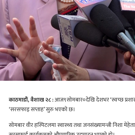
काठमाडौं, वैशाख २८ :
आज९सोमबार०देखि देशभर ‘स्वच्छ प्रशास
‘सरसफाइ सप्ताह’ सुरु भएको छ।
सोमबार वीर हस्पिटलमा स्वास्थ्य तथा जनसंख्यामन्त्री निशा मेह
सरसफाई कार्यक्रमको औपचारिक उद्घाटन भएको हो।