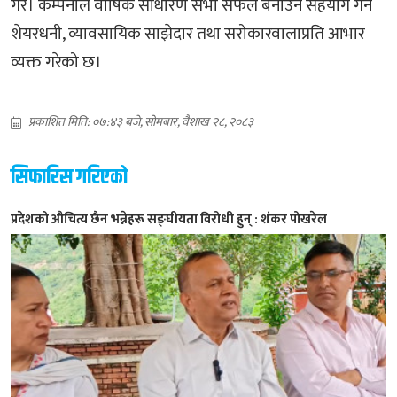
गरे। कम्पनीले वार्षिक साधारण सभा सफल बनाउन सहयोग गर्ने
शेयरधनी, व्यावसायिक साझेदार तथा सरोकारवालाप्रति आभार
व्यक्त गरेको छ।
प्रकाशित मिति: ०७:४३ बजे, सोमबार, वैशाख २८, २०८३
सिफारिस गरिएको
प्रदेशको औचित्य छैन भन्नेहरू सङ्घीयता विरोधी हुन् : शंकर पोखरेल