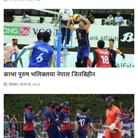
काभा पुरुष भलिबलमा नेपाल जितबिहीन
सोमबार, साउन ११, २०८३