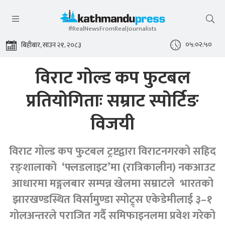
#RealNewsFromRealJournalists
०५:०२:५१
बिहीबार, साउन २१, २०८३
विराट गोल्ड कप फुटबल
प्रतियोगिताः सम्राट स्पोर्टिङ
विजयी
विराट गोल्ड कप फुटबल ट्रष्टद्वारा विराटनगरको सहिद
रङ्शालाको ‘फ्लडलाइट’मा (रात्रिकालीन) नकआउट
आधारमा मङ्गलबार सम्पन्न खेलमा सम्राटले भारतको
झारखण्डस्थित विर्सामुण्डा स्पोट्र्स एकेडेमीलाई ३–१
गोलअन्तरले पराजित गर्दै समिफाइनलमा प्रवेश गरेको