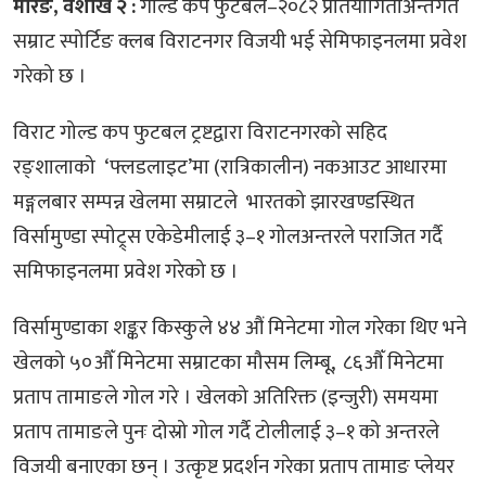
मोरङ, वैशाख २ :
गोल्ड कप फुटबल–२०८२ प्रतियोगिताअन्तर्गत
सम्राट स्पोर्टिङ क्लब विराटनगर विजयी भई सेमिफाइनलमा प्रवेश
गरेको छ ।
विराट गोल्ड कप फुटबल ट्रष्टद्वारा विराटनगरको सहिद
रङ्शालाको ‘फ्लडलाइट’मा (रात्रिकालीन) नकआउट आधारमा
मङ्गलबार सम्पन्न खेलमा सम्राटले भारतको झारखण्डस्थित
विर्सामुण्डा स्पोट्र्स एकेडेमीलाई ३–१ गोलअन्तरले पराजित गर्दै
समिफाइनलमा प्रवेश गरेको छ ।
विर्सामुण्डाका शङ्कर किस्कुले ४४ औं मिनेटमा गोल गरेका थिए भने
खेलको ५०औँ मिनेटमा सम्राटका मौसम लिम्बू, ८६औँ मिनेटमा
प्रताप तामाङले गोल गरे । खेलको अतिरिक्त (इन्जुरी) समयमा
प्रताप तामाङले पुनः दोस्रो गोल गर्दै टोलीलाई ३–१ को अन्तरले
विजयी बनाएका छन् । उत्कृष्ट प्रदर्शन गरेका प्रताप तामाङ प्लेयर