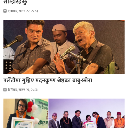
सम्झिरहन्छु
शुक्रबार, साउन २२, २०८३
पलेँटीमा गुञ्जिए मदनकृष्ण श्रेष्ठका बाबु-छाेरा
बिहीबार, साउन २१, २०८३