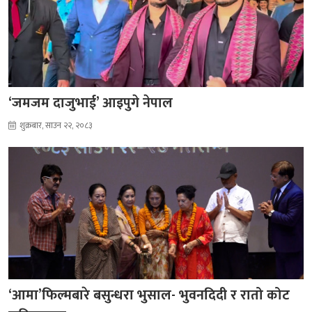
‘जमजम दाजुभाई’ आइपुगे नेपाल
शुक्रबार, साउन २२, २०८३
‘आमा’फिल्मबारे बसुन्धरा भुसाल- भुवनदिदी र रातो कोट