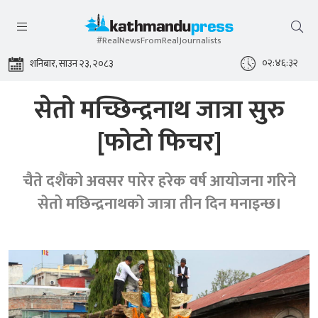
#RealNewsFromRealJournalists
०२:४६:३४
शनिबार, साउन २३, २०८३
सेतो मच्छिन्द्रनाथ जात्रा सुरु
[फोटो फिचर]
चैते दशैंको अवसर पारेर हरेक वर्ष आयोजना गरिने
सेतो मछिन्द्रनाथको जात्रा तीन दिन मनाइन्छ।