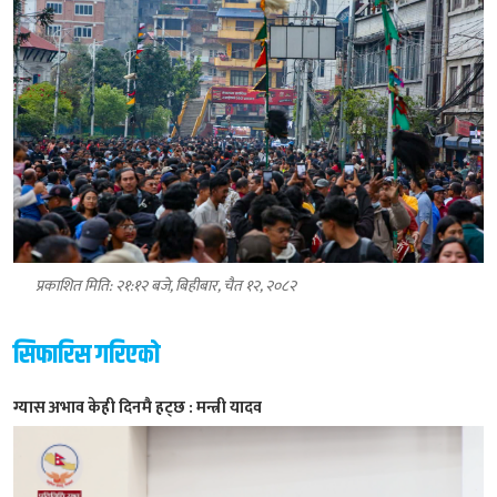
प्रकाशित मिति: २१:१२ बजे, बिहीबार, चैत १२, २०८२
सिफारिस गरिएको
ग्यास अभाव केही दिनमै हट्छ : मन्त्री यादव