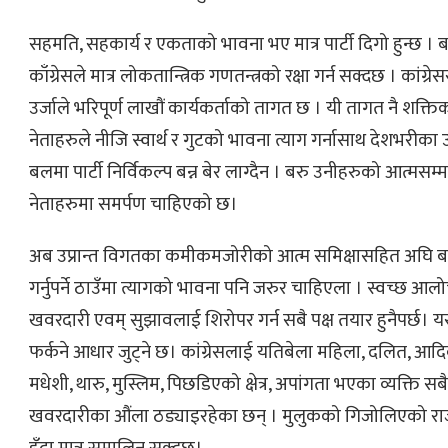
सहमति, सहकार्य र एकताको भावना भए मात्र पार्टी दिगो हुन्छ । ब
काँग्रेसले मात्र लोकतान्त्रिक गणतन्त्रको रक्षा गर्न सक्दछ । कांग्र
उर्जाले भरिपूर्ण लाखौं कार्यकर्ताको तागत छ । यी तागत नै शक्तिक
नेताहरुले नीजि स्वार्थ र गुटको भावना त्याग गर्नासाथ देशभरीका 
बलमा पार्टी निर्विकल्प बन्न बेर लाग्दैन । बरु उनीहरुको आत्मसम
नेताहरुमा समर्पण चाहिएको छ।
अब उप्रान्त विगतका कमीकमजोरीको आत्म समिक्षासहित अघि बढ्नु
गर्नुपर्ने ठाउँमा त्यागको भावना पनि जरुर चाहिएला । स्वच्छ आलो
खवरदारी एवम् सुझावलाई शिरोपर गर्न सबै पक्ष तयार हुनैपर्छ। 
फर्कने आधार जुट्ने छ। कांग्रेसलाई यतिबेला महिला, दलित, आद
मधेशी, थारु, मुस्लिम, पिछडिएको क्षेत्र, अपांगता भएका व्यक्ति स
खवरदारीका औंला ठड्याइरहेका छन् । मुलुकको गिजोलिएको राज