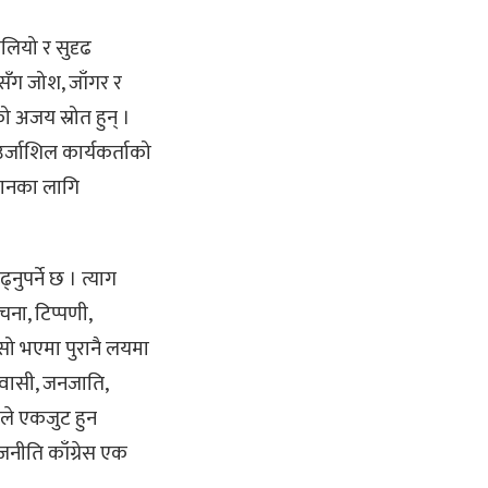
लियो र सुदृढ
ेससँग जोश, जाँगर र
ो अजय स्रोत हुन् ।
उर्जाशिल कार्यकर्ताको
्मानका लागि
पर्ने छ । त्याग
चना, टिप्पणी,
यसो भएमा पुरानै लयमा
िवासी, जनजाति,
बैले एकजुट हुन
नीति काँग्रेस एक