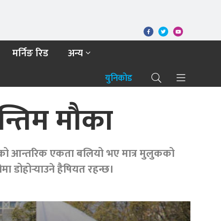
मर्निङ रिड
अन्य
युनिकोड
न्तिम मौका
्टीको आन्तरिक एकता बलियो भए मात्र मुलुकको
 डोहोर्‍याउने हैषियत रहन्छ।