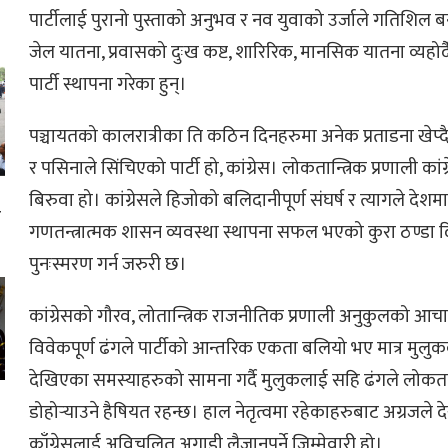
पार्टीलाई पुरानो पुस्ताको अनुभव र नव युवाको उर्जाले गतिशिल
जेल यातना, प्रवासको दुःख कष्ट, शारिरिक, मानसिक यातना व्यहोर्दै
पार्टी स्थापना गरेका हुन्।
पञ्चायतको कालरात्रीका ति कठिन दिनहरुमा अनेक प्रताडना खेप
र पसिनाले सिंचिएको पार्टी हो, कांग्रेस। लोकतान्त्रिक प्रणाली कांग्
बिरुवा हो। कांग्रेसले हिजोको बलिदानीपूर्ण संघर्ष र त्यागले देशम
ा
गणतन्त्रात्मक शासन व्यवस्था स्थापना सफल भएको कुरा ठण्डा 
ई
पुनःस्मरण गर्न जरुरी छ।
कांग्रेसको गौरव, लोतान्त्रिक राजनीतिक प्रणाली अनुकुलको आच
विवेकपूर्ण ढंगले पार्टीको आन्तरिक एकता बलियो भए मात्र मुल
देखिएका समस्याहरुको सामना गर्दै मुलुकलाई सहि ढंगले लोकतन्
डोहोर्‍याउने हैषियत रहन्छ। हाल नेतृत्वमा रहेकाहरुबाट अग्रजले
काँग्रेसलाई अविचलित अगाडी लैजानुपर्ने जिम्मेवारी हो।