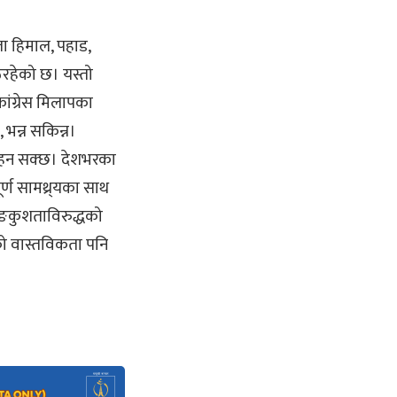
ला हिमाल, पहाड,
िरहेको छ। यस्तो
कांग्रेस मिलापका
 भन्न सकिन्न।
नरहन सक्छ। देशभरका
ूर्ण सामथ्र्यका साथ
ङकुशताविरुद्धको
एको वास्तविकता पनि