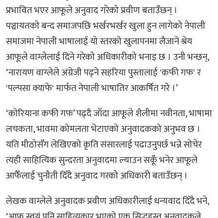
प्रभावित भएर आफूले अनुवाद गरेको प्रवीण बताउँछन् ।
पञ्चायतको बन्द समाजपछि भर्खरभर्खर खुला हुन लागेको नेपाली
समाजमा नेपाली भाषालाई यो स्तरको खुलापनमा लैजाने श्रेय
आफूले वाग्लेलाई दिने गरेको अधिकारीको भनाइ छ । उनी भन्छन्,
‘नारायण वाग्लेले अंग्रेजी पढ्ने सहरिया पुस्तालाई 'कफी गफ' र
'पल्पसा क्याफे' मार्फत नेपाली भाषातिर आकर्षित गरे ।’
‘कोरियाना कफी गफ’ पढ्दै जाँदा आफूले शैलीमा नवीनता, भाषामा
लचकता, भावमा कोमलता भेटाएको अनुवादकको अनुभव छ ।
यति मीठोसँग लेखिएको कृति संसारलाई पढाउनुपर्छ भन्ने सोचेर
त्यही साहित्यिक सुन्दरता अनुवादमा ल्याउन सकूँ भनेर आफूले
आफैँलाई चुनौती दिँदै अनुवाद गरको अधिकारी बताउँछन् ।
लेखक वाग्लेले अनुवादक प्रवीण अधिकारीलाई धन्यवाद दिँदै भने,
‘आफू स्वयं पनि साहित्यकार भएको एक सिद्धहस्त अनुवादकले