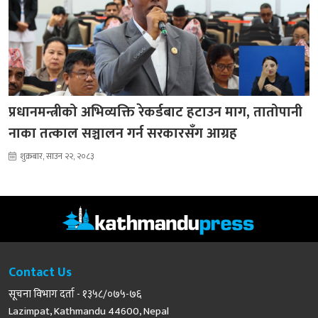
प्रधानमन्त्रीको अभिव्यक्ति रेकर्डबाट हटाउन माग, तातोपानी
नाका तत्काल सञ्चालन गर्न सरकारसँग आग्रह
शुक्रबार, साउन २२, २०८३
Contact Us
सूचना विभाग दर्ता - १३५८/०७५-७६
Lazimpat, Kathmandu 44600, Nepal