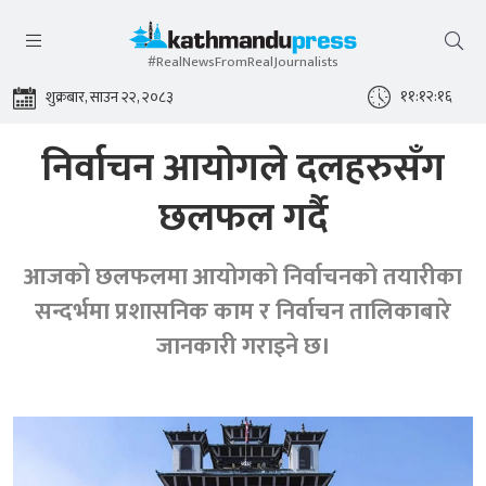
#RealNewsFromRealJournalists
११:१२:१६
शुक्रबार, साउन २२, २०८३
निर्वाचन आयोगले दलहरुसँग
छलफल गर्दै
आजको छलफलमा आयोगको निर्वाचनको तयारीका
सन्दर्भमा प्रशासनिक काम र निर्वाचन तालिकाबारे
जानकारी गराइने छ।