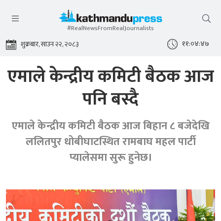
#RealNewsFromRealJournalists
११:०४:४८
शुक्रबार, साउन २२, २०८३
एमाले केन्द्रीय कमिटी बैठक आज
पनि बस्दै
एमाले केन्द्रीय कमिटी बैठक आज बिहान ८ बजेदेखि
ललितपुर धोबीघाटस्थित रामबाघ महल पार्टी
प्यालेसमा सुरू हुनेछ।