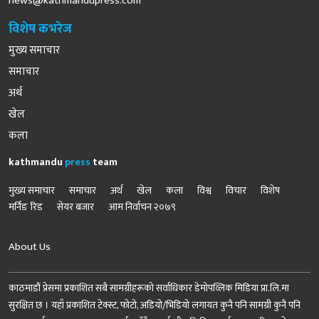
news@kathmandupress.com
विशेष कभरेज
मुख्य समाचार
समाचार
अर्थ
खेल
कला
kathmandu
press
team
मुख्य समाचार
समाचार
अर्थ
खेल
कला
विश्व
विचार
विशेष
मर्निङ रिड
सेयर बजार
आम निर्वाचन २०७९
About Us
काठमाडौं प्रेसमा प्रकाशित सबै सामग्रीहरूको सर्वाधिकार डेमोपव्लिक मिडिया प्रा.लि.मा
सुरक्षित छ । यहाँ प्रकाशित टेक्स्ट, फोटो, अडियो/भिडियो लगायत कुनै पनि सामग्री कुनै पनि