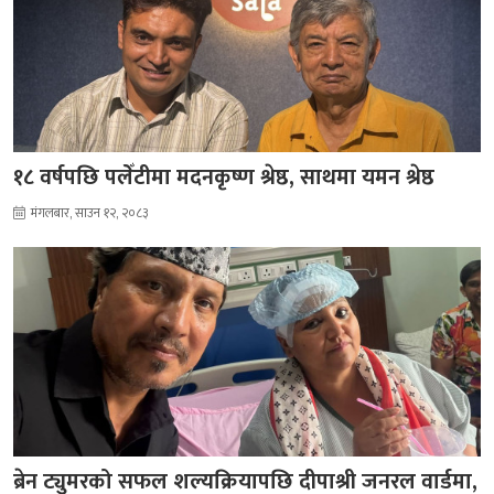
१८ वर्षपछि पलेँटीमा मदनकृष्ण श्रेष्ठ, साथमा यमन श्रेष्ठ
मंगलबार, साउन १२, २०८३
ब्रेन ट्युमरको सफल शल्यक्रियापछि दीपाश्री जनरल वार्डमा,