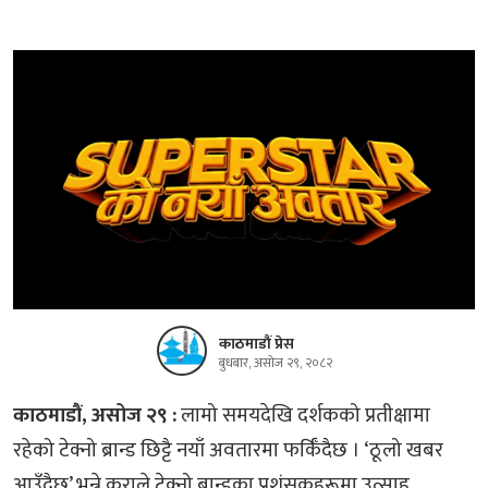
काठमाडौं प्रेस
बुधबार, असोज २९, २०८२
काठमाडौं, असोज २९ :
लामो समयदेखि दर्शकको प्रतीक्षामा
रहेको टेक्नो ब्रान्ड छिट्टै नयाँ अवतारमा फर्किँदैछ । ‘ठूलो खबर
आउँदैछ’ भन्ने कुराले टेक्नो ब्रान्डका प्रशंसकहरूमा उत्साह