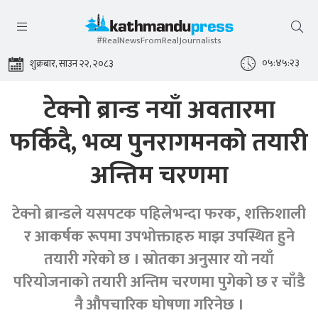
#RealNewsFromRealJournalists
०५:४५:२४
शुक्रबार, साउन २२, २०८३
टेक्नो ब्रान्ड नयाँ अवतारमा
फर्किदै, भव्य पुनरागमनको तयारी
अन्तिम चरणमा
टेक्नो ब्रान्डले यसपटक पहिलेभन्दा फरक, शक्तिशाली
र आकर्षक रूपमा उपभोक्ताहरु माझ उपस्थित हुने
तयारी गरेको छ । स्रोतका अनुसार यो नयाँ
परियोजनाको तयारी अन्तिम चरणमा पुगेको छ र चाँडै
नै औपचारिक घोषणा गरिनेछ ।