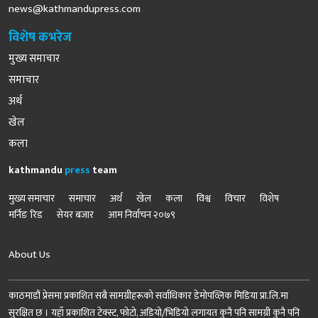
news@kathmandupress.com
विशेष कभरेज
मुख्य समाचार
समाचार
अर्थ
खेल
कला
kathmandu
press
team
मुख्य समाचार
समाचार
अर्थ
खेल
कला
विश्व
विचार
विशेष
मर्निङ रिड
सेयर बजार
आम निर्वाचन २०७९
About Us
काठमाडौं प्रेसमा प्रकाशित सबै सामग्रीहरूको सर्वाधिकार डेमोपव्लिक मिडिया प्रा.लि.मा
सुरक्षित छ । यहाँ प्रकाशित टेक्स्ट, फोटो, अडियो/भिडियो लगायत कुनै पनि सामग्री कुनै पनि