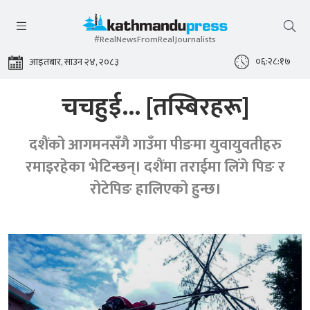
#RealNewsFromRealJournalists
०६:२८:१९
आइतबार, साउन २४, २०८३
चचहुई... [तस्बिरहरू]
दशैंको आगमनसँगै गाउँमा पीङमा युवायुवतीहरु
रमाइरहेका भेटिन्छन्। दशैंमा तराईमा लिंगे पिङ र
रोटेपिङ हालिएको हुन्छ।