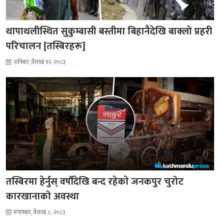
थापाथलीस्थित सुकुम्बासी बस्तीमा बिहानैदेखि बाक्लो प्रहरी
परिचालन [तस्बिरहरू]
शनिबार, वैशाख १२, २०८३
तस्बिरमा हेर्नुस् वर्षौँदेखि बन्द रहेकाे जनकपुर चुरोट
कारखानाको अवस्था
मंगलबार, वैशाख ८, २०८३