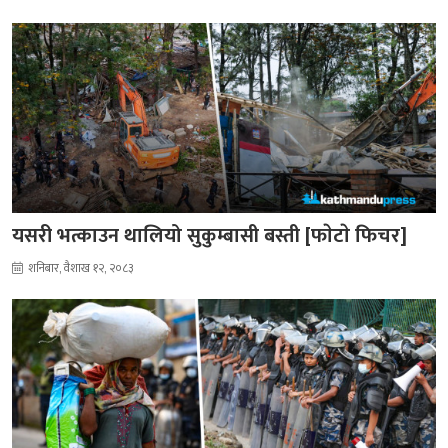
यसरी भत्काउन थालियो सुकुम्बासी बस्ती [फाेटाे फिचर]
शनिबार, वैशाख १२, २०८३