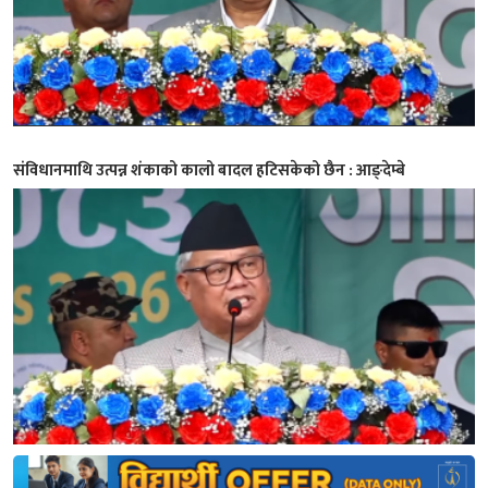
संविधानमाथि उत्पन्न शंकाको कालो बादल हटिसकेको छैन : आङ्देम्बे