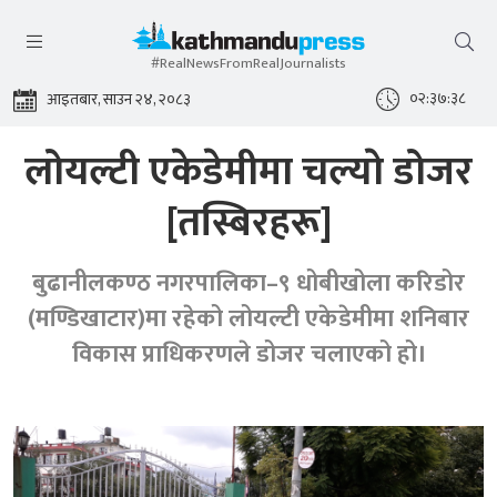
#RealNewsFromRealJournalists
०२:३७:३९
आइतबार, साउन २४, २०८३
लोयल्टी एकेडेमीमा चल्याे डोजर
[तस्बिरहरू]
बुढानीलकण्ठ नगरपालिका–९ धोबीखोला करिडोर
(मण्डिखाटार)मा रहेको लोयल्टी एकेडेमीमा शनिबार
विकास प्राधिकरणले डोजर चलाएको हो।