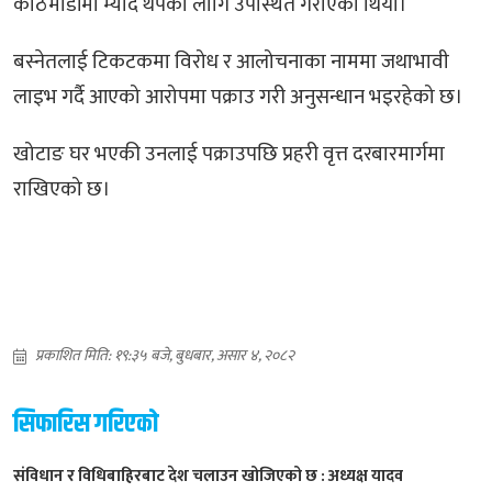
काठमाडौंमा म्याद थपका लागि उपस्थित गराएको थियो।
बस्नेतलाई टिकटकमा विरोध र आलोचनाका नाममा जथाभावी
लाइभ गर्दै आएको आरोपमा पक्राउ गरी अनुसन्धान भइरहेको छ।
खोटाङ घर भएकी उनलाई पक्राउपछि प्रहरी वृत्त दरबारमार्गमा
राखिएको छ।
प्रकाशित मिति: १९:३५ बजे, बुधबार, असार ४, २०८२
सिफारिस गरिएको
संविधान र विधिबाहिरबाट देश चलाउन खोजिएको छ : अध्यक्ष यादव