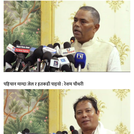
पहिचान माग्दा जेल र हतकडी पाइयो : रेशम चौधरी