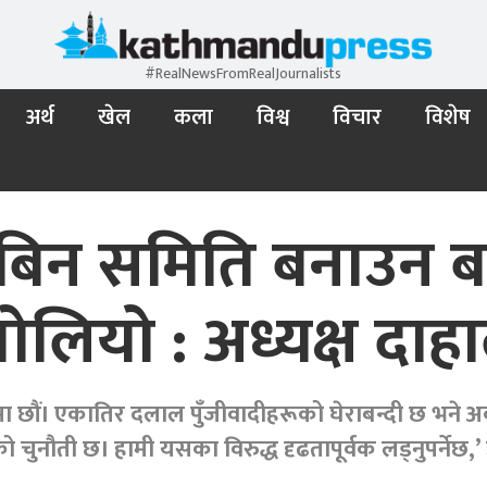
#RealNewsFromRealJournalists
अर्थ
खेल
कला
विश्व
विचार
विशेष
न समिति बनाउन बाध्य
ोलियो : अध्यक्ष दाह
ा छौं। एकातिर दलाल पुँजीवादीहरूको घेराबन्दी छ भने अर्
ो चुनौती छ। हामी यसका विरुद्ध दृढतापूर्वक लड्नुपर्नेछ,’