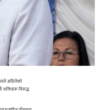
हालले अहिलेको
 शक्तिहरू विरुद्ध
 उराऊसहित पाँचवटा