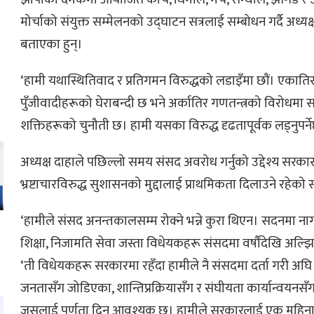
मोर्चाको संयुक्त सम्मेलनको उद्घाटन सत्रलाई सम्बोधन गर्दै अध्यक्
बताएका हुन्।
‘हामी यथास्थितिवाद र प्रतिगमन विरुद्धको लडाइँमा छौं। एकात
पुँजीवादीहरूको घेराबन्दी छ भने अर्कातिर गणतन्त्रको विरोधमा सक
शक्तिहरूको चुनौती छ। हामी यसका विरुद्ध दृढतापूर्वक लड्नुपर्न
अध्यक्ष दाहाले पछिल्लो समय संसद अवरोध गर्नुको उद्देश्य सरका
भ्रष्टाचारविरुद्ध सुशासनको मुद्दालाई प्राथमिकता दिलाउने रहेको स्
‘हामीले संसद अनन्तकालसम्म रोक्ने भन्ने कुरा थिएन। सदनमा ना
शिक्षा, निजामति सेवा जस्ता विधेयकहरू संसदमा वर्षौंदेखि अल्झि
‘ती विधेयकहरू सरकारमा रहँदा हामीले नै संसदमा दर्ता गरी अघि
ो
जनतासँग जोडिएका, शान्तिप्रक्रियासँग र संघीयता कार्यान्वयनसँग 
जसलाई पूर्णता दिन आवश्यक छ। हामीले सरकारलाई एक महिना