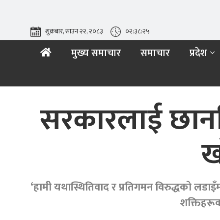
शुक्रबार, साउन २२, २०८३
०२:३८:२७
मुख्य समाचार
समाचार
प्रदेश
सरकारलाई छानबि
ख
‘हामी यथास्थितिवाद र प्रतिगमन विरुद्धको लडाइँम
शक्तिहरूक