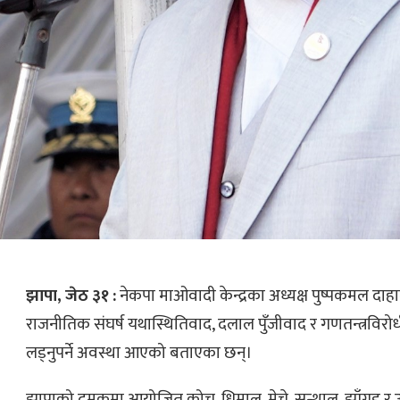
झापा, जेठ ३१ :
नेकपा माओवादी केन्द्रका अध्यक्ष पुष्पकमल दा
राजनीतिक संघर्ष यथास्थितिवाद, दलाल पुँजीवाद र गणतन्त्रविरोधी
लड्नुपर्ने अवस्था आएको बताएका छन्।
झापाको दमकमा आयोजित कोच, धिमाल, मेचे, सन्थाल, झाँगड र