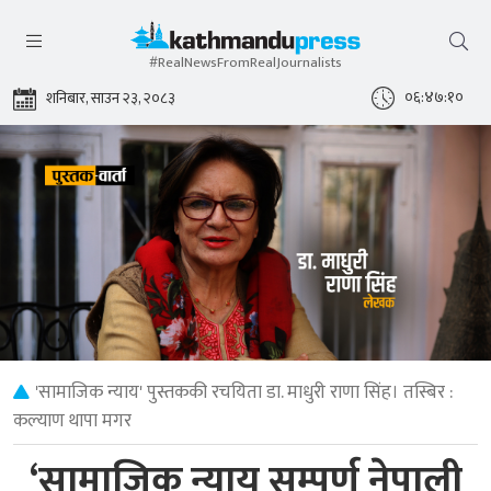
#RealNewsFromRealJournalists
०६:४७:११
शनिबार, साउन २३, २०८३
'सामाजिक न्याय' पुस्तककी रचयिता डा. माधुरी राणा सिंह। तस्बिर :
कल्याण थापा मगर
‘सामाजिक न्याय सम्पूर्ण नेपाली