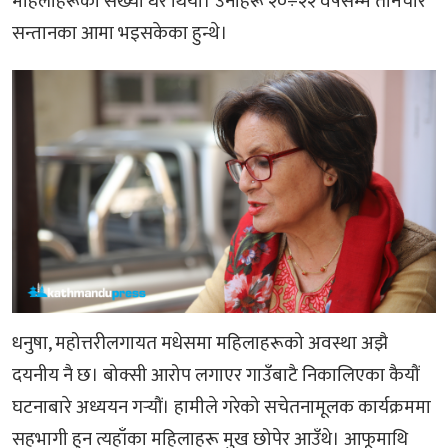
महिलाहरूको संख्या धेरै थियो। उनीहरू २०÷२२ वर्षसम्म तीनचार
सन्तानका आमा भइसकेका हुन्थे।
धनुषा, महोत्तरीलगायत मधेसमा महिलाहरूको अवस्था अझै
दयनीय नै छ। बोक्सी आरोप लगाएर गाउँबाटै निकालिएका कैयौं
घटनाबारे अध्ययन गर्‍यौं। हामीले गरेको सचेतनामूलक कार्यक्रममा
सहभागी हुन त्यहाँका महिलाहरू मुख छोपेर आउँथे। आफूमाथि