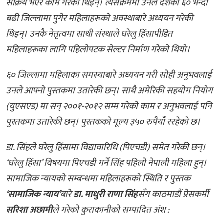
सक्रिय भएर काम गरेकी थिइन्। त्यसक्रममा उनले देशका ६० भन्दा
बढी जिल्लामा पुगेर महिलाहरूको अवस्थाबारे अध्ययन गरेकी
थिइन्। उनकै नेतृत्वमा साथी संस्थाले घरेलु हिंसापीडित
महिलाहरूका लागि पहिलोपटक सेल्टर निर्माण गरेको थियो।
६० जिल्लामा महिलाका समस्याबारे अध्ययन गरी सोही अनुभवलाई
उनले आफ्नो पुस्तकमा उतारेकी छन्। साथै अमेरिकी सहयोग नियोग
(युएसएड) मा सन् २००१-२०१२ सम्म गरेको काम र अनुभवलाई पनि
पुस्तकमा उतारेकी छन्। पुस्तकको मूल्य ३५० रुपैयाँ ररहेको छ।
डा. सिंहले घरेलु हिंसामा विद्यावारिधि (पिएचडी) समेत गरेकी छन्।
‘घरेलु हिंसा’ विषयमा पिएचडी गर्ने सिंह पहिलो नेपाली महिला हुन्।
सामाजिक न्यायको सम्बन्धमा महिलाहरूको स्थिति र पुस्तक
‘सामाजिक न्याय’
बारे
डा. माधुरी राणा सिंह
सँग काठमाडौं प्रेसकर्मी
सरिशा अछामी
ले गरेको कुराकानीको सम्पादित अंश :