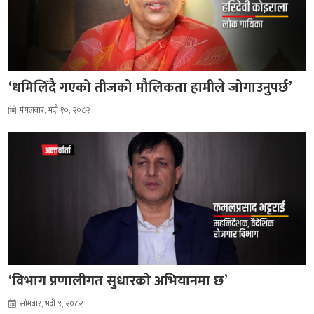
‘धमिलिँदै गएको तीजको मौलिकता हामीले जोगाउनुपर्छ’
मंगलबार, भदौ १०, २०८२
‘विभाग प्रणालीगत सुधारको अभियानमा छ’
सोमबार, भदौ ९, २०८२