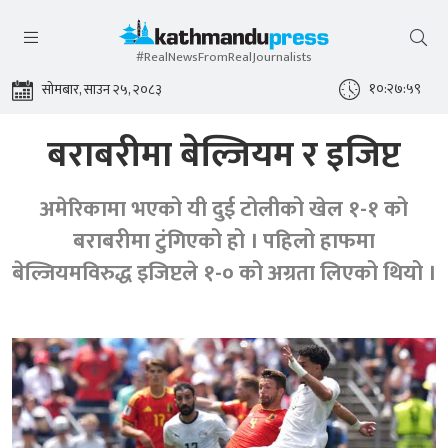
#RealNewsFromRealJournalists
१०:२७:५९
सोमबार, साउन २५, २०८३
बराबरीमा बेल्जियम र इजिप्ट
अमेरिकामा भएको यी दुई टोलीको खेल १-१ को
बराबरीमा टुंगिएको हो । पहिलो हाफमा
बेल्जियमविरुद्ध इजिप्टले १-० को अग्रता लिएको थियो ।