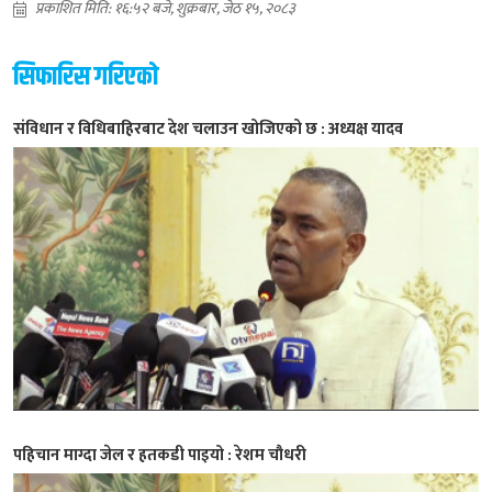
प्रकाशित मिति: १६:५२ बजे, शुक्रबार, जेठ १५, २०८३
सिफारिस गरिएको
संविधान र विधिबाहिरबाट देश चलाउन खोजिएको छ : अध्यक्ष यादव
पहिचान माग्दा जेल र हतकडी पाइयो : रेशम चौधरी