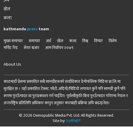
अर्थ
खेल
कला
kathmandu
press
team
मुख्य समाचार
समाचार
अर्थ
खेल
कला
विश्व
विचार
विशेष
मर्निङ रिड
सेयर बजार
आम निर्वाचन २०७९
About Us
काठमाडौं प्रेसमा प्रकाशित सबै सामग्रीहरूको सर्वाधिकार डेमोपव्लिक मिडिया प्रा.लि.मा
सुरक्षित छ । यहाँ प्रकाशित टेक्स्ट, फोटो, अडियो/भिडियो लगायत कुनै पनि सामग्री कुनै पनि
रूपमा पुनर्उत्पादन वा पुनःप्रकाशन गर्न पाइँदैन। पूर्वस्वीकृति बिना पुनर्उत्पादन गरिएमा नेपाल र
अन्तर्राष्ट्रिय प्रतिलिपि अधिकार कानुन अनुसार कारबाही प्रक्रिया अघि बढाइनेछ।
© 2026 Demopublic Media Pvt. Ltd. All Rights Reserved.
Site by:
SoftNEP