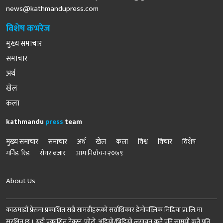
news@kathmandupress.com
विशेष कभरेज
मुख्य समाचार
समाचार
अर्थ
खेल
कला
kathmandu
press
team
मुख्य समाचार
समाचार
अर्थ
खेल
कला
विश्व
विचार
विशेष
मर्निङ रिड
सेयर बजार
आम निर्वाचन २०७९
About Us
काठमाडौं प्रेसमा प्रकाशित सबै सामग्रीहरूको सर्वाधिकार डेमोपव्लिक मिडिया प्रा.लि.मा
सुरक्षित छ । यहाँ प्रकाशित टेक्स्ट, फोटो, अडियो/भिडियो लगायत कुनै पनि सामग्री कुनै पनि