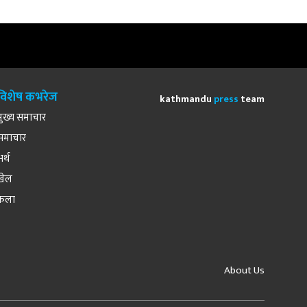
विशेष कभरेज
kathmandu
press
team
मुख्य समाचार
समाचार
अर्थ
खेल
कला
About Us