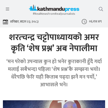
#RealNewsFromRealJournalists
०६:१४:५०
शनिबार, साउन २३, २०८३
शरत्चन्द्र चट्टोपाध्यायको अमर
कृति ‘शेष प्रश्न’ अब नेपालीमा
‘मन परेको उपन्यास कुन हो भनेर कुराकानी हुँदै गर्दा
मलाई सबैभन्दा पहिला ‘शेष प्रश्न’कै सम्झना भयो।
धेरैपछि फेरि यही किताब पढ्दा झनै मन पर्यो,’
आभासले भने।