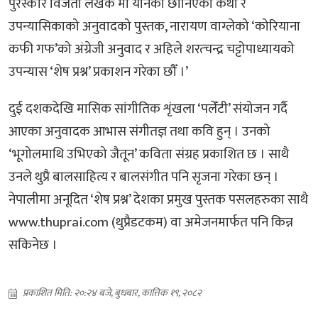
पुरस्कार विजेता लेखक मो यानका छानिएका कथा र
उपन्यासिकाको अनुवादको पुस्तक, नारायण वाग्लेको ‘कोरियाना
कफी गफ’को अंग्रेजी अनुवाद र अहिले शरत्चन्द्र चट्टोपाध्यायको
उपन्यास ‘शेष प्रश्न’ प्रकाशन गरेका छौँ ।’
दुई दशकदेखि मासिक सांगीतिक शृंखला ‘पलेँटी’ संयोजन गर्दै
आएका अनुवादक आभास संगीतज्ञ तथा कवि हुन् । उनको
‘भूगोलमाथि उभिएको जैतून’ कविता संग्रह प्रकाशित छ । साथै
उनले थुप्रै बालसाहित्य र बालसंगीत पनि सृजना गरेका छन् ।
नेपालीमा अनूदित ‘शेष प्रश्न’ देशका प्रमुख पुस्तक पसलहरुका साथै
www.thuprai.com (थुप्रैडटकम) वा अमेजनमार्फत पनि किन्न
सकिनेछ ।
प्रकाशित मिति: २०:२४ बजे, बुधबार, कात्तिक १९, २०८२