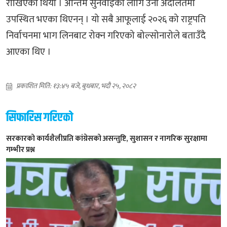
राखिएको थियो । अन्तिम सुनवाइका लागि उनी अदालतमा
उपस्थित भएका थिएनन् । यो सबै आफूलाई २०२६ को राष्ट्रपति
निर्वाचनमा भाग लिनबाट रोक्न गरिएको बोल्सोनारोले बताउँदै
आएका थिए ।
प्रकाशित मिति: १३:४५ बजे, बुधबार, भदौ २५, २०८२
सिफारिस गरिएको
सरकारको कार्यशैलीप्रति कांग्रेसको असन्तुष्टि, सुशासन र नागरिक सुरक्षामा
गम्भीर प्रश्न