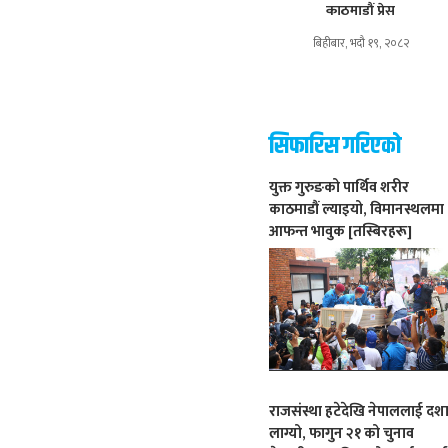
काठमाडौं प्रेस
बिहीबार, भदौ १९, २०८२
सिफारिस गरिएको
युक्त गुरुङको पार्थिव शरीर
काठमाडौं ल्याइयो, विमानस्थलमा
आफन्त भावुक [तस्बिरहरू]
राजसंस्था हटेदेखि नेपाललाई दश
लाग्यो, फागुन २१ को चुनाव