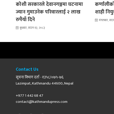
कोशी सरकारले देवानगञ्जमा घटनामा
कर्णालीकाे
ज्यान गुमाउनेक परिवारलाई २ लाख
शाही नियु
रुपैयाँ दिने
मंगलबार, साउ
बुधबार, साउन १३, २०८३
Contact Us
सूचना विभाग दर्ता - १३५८/०७५-७६
Lazimpat, Kathmandu 44600, Nepal
+977 1 442 68 47
contact@kathmandupress.com