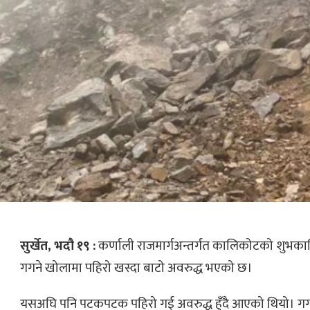
सुर्खेत, भदौ १९ :
कर्णाली राजमार्गअन्तर्गत कालिकोटको शुभक
गगने खोलामा पहिरो खस्दा बाटो अवरुद्ध भएको छ।
यसअघि पनि पटकपटक पहिरो गई अवरुद्ध हुँदै आएको थियो। ‎गगने 