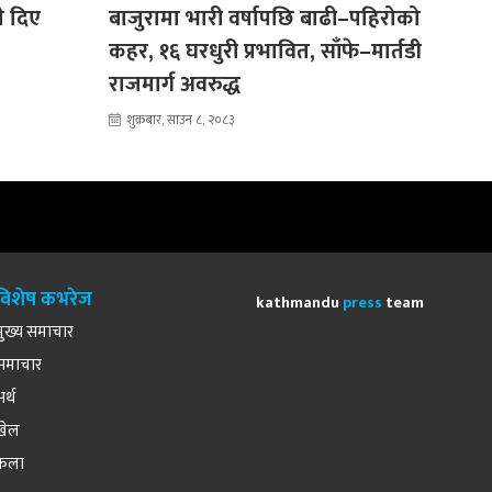
ले दिए
बाजुरामा भारी वर्षापछि बाढी–पहिरोको
कहर, १६ घरधुरी प्रभावित, साँफे–मार्तडी
राजमार्ग अवरुद्ध
शुक्रबार, साउन ८, २०८३
विशेष कभरेज
kathmandu
press
team
मुख्य समाचार
समाचार
अर्थ
खेल
कला