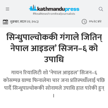
#RealNewsFromRealJournalists
०५:२८:४२
शुक्रबार, साउन २२, २०८३
सिन्धुपाल्चोककी गंगाले जितिन्
नेपाल आइडल’ सिजन–६ को
उपाधि
गायन रियालिटी शो ‘नेपाल आइडल’ सिजन–६
कोसम्पन्न ग्राण्ड फिनालेमा चार जना प्रतिस्पर्धीलाई पछि
पार्दै सिन्धुपाल्चोककी सोनामले उपाधि हात पारेकी हुन्
।