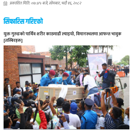
प्रकाशित मिति: ०७:४५ बजे, सोमबार, भदौ १६, २०८२
सिफारिस गरिएको
युक्त गुरुङको पार्थिव शरीर काठमाडौं ल्याइयो, विमानस्थलमा आफन्त भावुक
[तस्बिरहरू]