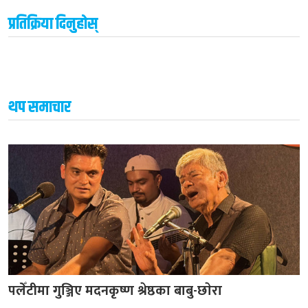
प्रतिक्रिया दिनुहोस्
थप समाचार
पलेँटीमा गुञ्जिए मदनकृष्ण श्रेष्ठका बाबु-छाेरा