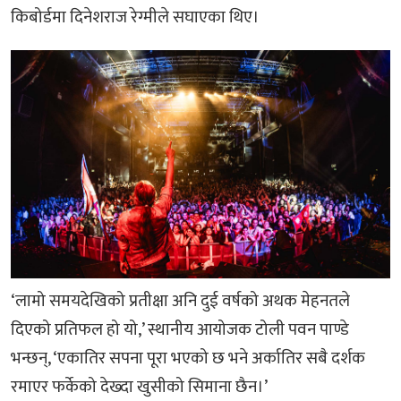
किबोर्डमा दिनेशराज रेग्मीले सघाएका थिए।
‘लामो समयदेखिको प्रतीक्षा अनि दुई वर्षको अथक मेहनतले
दिएको प्रतिफल हो यो,’ स्थानीय आयोजक टोली पवन पाण्डे
भन्छन्, ‘एकातिर सपना पूरा भएको छ भने अर्कातिर सबै दर्शक
रमाएर फर्केको देख्दा खुसीको सिमाना छैन।’