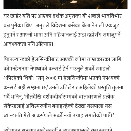
घर छाडेर यति पर आएका दर्शक अमृतका यी शब्दले भावविभोर
बन्न पुगेका थिए। अमृतले विदेशमा बसेका बेला नेपाली एकजुट
हुनुपर्ने र आफ्नो भाषा अनि पहिचानलाई अझ दह्रोसँग समात्नुपर्ने
आवश्यकता पनि औँल्याए।
फिनल्यान्डको हेलसिन्कीबाट आएकी व्योमा ताम्राकारका लागि
कोपनहेगनमा नेपथ्यको कन्सर्ट हेर्न पाउनुले अर्को रमाइलो
थपिरहेको थियो। ‘सन् २००६ मा हेलसिन्कीमा भएको नेपथ्यको
कन्सर्ट अझै सम्झना छ,’ उनले उतिखेर र अहिलेको प्रस्तुति तुलना
गर्दै भनिन्, ‘गीतदेखि दर्शकदीर्घासम्मको वातावरणले प्रत्येक
सेकेन्डलाई अविस्मरणीय बनाइरहेको देख्दा यसपाला यस
ब्यान्डप्रति मेरो आकर्षणले अर्को नयाँ उचाइ समातेको पाएँ।’
व्योमाका अनुसार सङ्गीतकर्मी र व्यवस्थापनको यस स्तरको