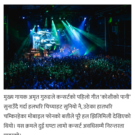
मुख्य गायक अमृत गुरुङले कन्सर्टको पहिलो गीत ‘कोशीको पानी’
सुनाउँदै गर्दा हलभरि चिच्याहट सुनियो नै, उठेका हातभरि
चम्किरहेका मोबाइल फोनको बत्तीले पूरै हल झिलिमिली देखिएको
थियो। यस क्रमले दुई घण्टा लामो कन्सर्ट अवधिसम्मै निरन्तरता