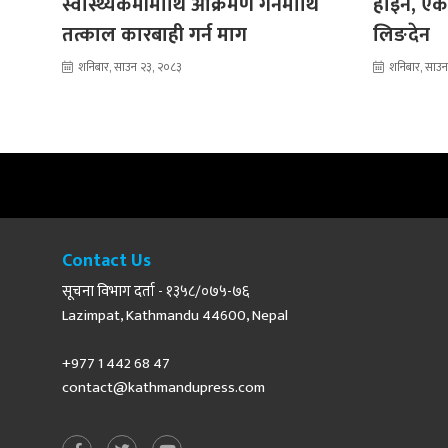
स्वास्थ्यकर्मीमाथि आक्रमण गर्नेमाथि
होइन, एकता
तत्काल कारबाही गर्न माग
लिङदेन
शनिबार, साउन २३, २०८३
शनिबार, साउ
Contact Us
सूचना विभाग दर्ता - १३५८/०७५-७६
Lazimpat, Kathmandu 44600, Nepal
+977 1 442 68 47
contact@kathmandupress.com