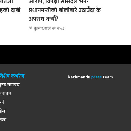
 नतिजा
आरोप, विपक्षी सांसदले भने-
शाहको दाबी
प्रधानमन्त्रीको बोलीबारे उठाउँदा के
अपराध गर्‍यौँ?
शुक्रबार, साउन २२, २०८३
विशेष कभरेज
kathmandu
press
team
मुख्य समाचार
समाचार
अर्थ
खेल
कला