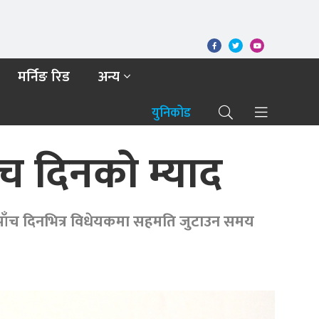
मर्निङ रिड
अन्य
युनिकोड
ँच दिनको म्याद
 पाँच दिनभित्र विधेयकमा सहमति जुटाउन समय