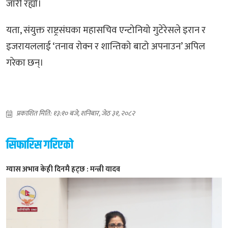
जारी रह्यो।
यता, संयुक्त राष्ट्रसंघका महासचिव एन्टोनियो गुटेरेसले इरान र
इजरायललाई ‘तनाव रोक्न र शान्तिको बाटो अपनाउन’ अपिल
गरेका छन्।
प्रकाशित मिति: १३:१० बजे, शनिबार, जेठ ३१, २०८२
सिफारिस गरिएको
ग्यास अभाव केही दिनमै हट्छ : मन्त्री यादव