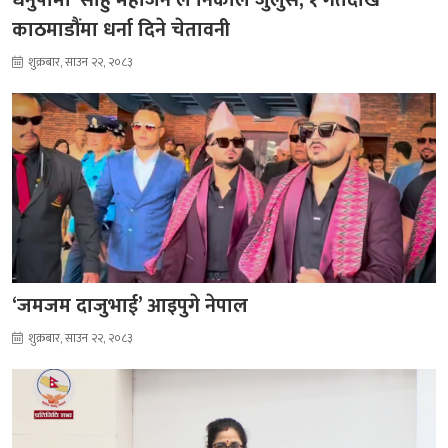
धनुषामा ‘साहु महाजन’ले निकाले जुलुस, १ गतेदेखि
काठमाडौंमा धर्ना दिने चेतावनी
शुक्रबार, साउन २२, २०८३
‘जमजम दाजुभाई’ आइपुगे नेपाल
शुक्रबार, साउन २२, २०८३