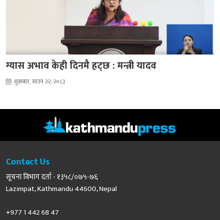
ग्यास अभाव केही दिनमै हट्छ : मन्त्री यादव
शुक्रबार, साउन २२, २०८३
Contact Us
सूचना विभाग दर्ता - १३५८/०७५-७६
Lazimpat, Kathmandu 44600, Nepal
+977 1 442 68 47