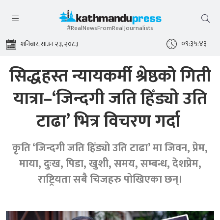
#RealNewsFromRealJournalists
०९:३५:४४
शनिबार, साउन २३, २०८३
सिद्धहस्त न्यायकर्मी श्रेष्ठको गिती
यात्रा–‘जिन्दगी जति हिँड्यो उति
टाढा’ भित्र विचरण गर्दा
कृति ‘जिन्दगी जति हिँड्यो उति टाढा’ मा जिवन, प्रेम,
माया, दुःख, पिडा, खुशी, समय, सम्बन्ध, देशप्रेम,
राष्ट्रियता सबै चिजहरु पोखिएका छन्।