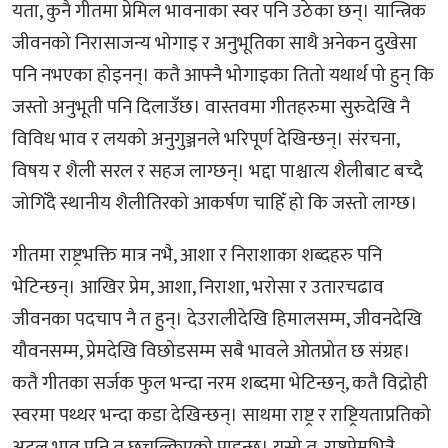
यता, कुनै गीतमा प्रेमिल भावनाका स्वर पनि उठेका छन्। यान्त्रिक
जीवनको निरासाजन्य भोगाइ र अनुभूतिका साथै अनेकन दुखेसा
पनि नभएका होइनन्। कतै आफ्नै भोगाइका तितो यथार्थ पो हुन् कि
जस्तो अनुभूती पनि दिलाउँछ। वास्तवमा गीतहरुमा सुरुदेखि नै
विविध भाव र लयको अनुगुञ्जनले भरिपूर्ण देखिन्छन्। संरचना,
विषय र शैली सरल र सहज लाग्छन्। भद्दा पाश्चात्य शैलीबाट बच्दै
जोगिँदै स्थानीय शैलीतिरको आकर्षण चाहिँ हो कि जस्तो लाग्छ।
गीतमा राष्ट्रभक्ति मात्र नभै, आशा र निराशाका शब्दहरु पनि
भेटिन्छन्। आखिर प्रेम, आशा, निराशा, भरोसा र उतारचढाव
जीवनका पदचाप नै त हुन्। देउरालीदेखि हिमालसम्म, जीवनदेखि
यौवनसम्म, प्रेमदेखि विछोडसम्म सबै भावले ओतप्रोत छ संग्रह।
कतै गीतका सर्जक फुल भन्दा नरम शब्दमा भेटिन्छन्, कतै विद्रोही
स्वरमा पथ्थर भन्दा कडा देखिन्छन्। साथमा राष्ट्र र राष्ट्रियताप्रतिको
अटल भाव पनि त छचल्किएको पाइन्छ। यसो त, राष्ट्रप्रेमभित्रै