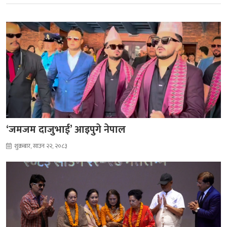
‘जमजम दाजुभाई’ आइपुगे नेपाल
शुक्रबार, साउन २२, २०८३