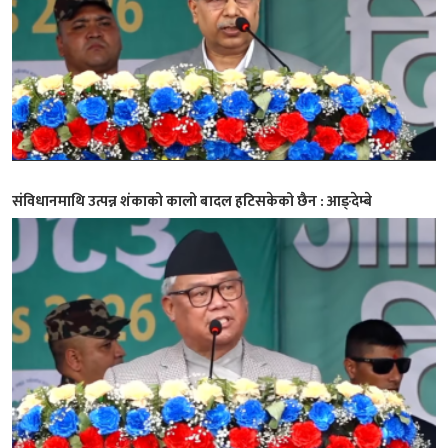
संविधानमाथि उत्पन्न शंकाको कालो बादल हटिसकेको छैन : आङ्देम्बे