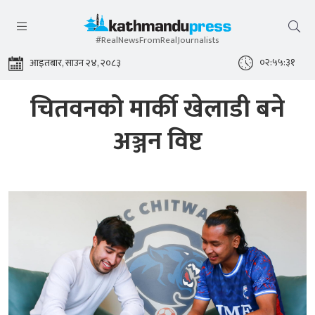
#RealNewsFromRealJournalists
०२:५५:३१
आइतबार, साउन २४, २०८३
चितवनको मार्की खेलाडी बने
अञ्जन विष्ट