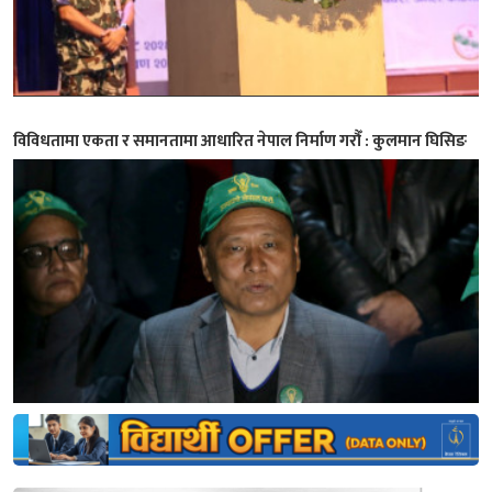
विविधतामा एकता र समानतामा आधारित नेपाल निर्माण गरौँ : कुलमान घिसिङ