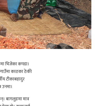
ुकमा भिजेका कपडा।
गाउँमा काठका ठेकी
षीय टीकाबहादुर
ै छ उनमा।
न्। बागलुङमा मात्र