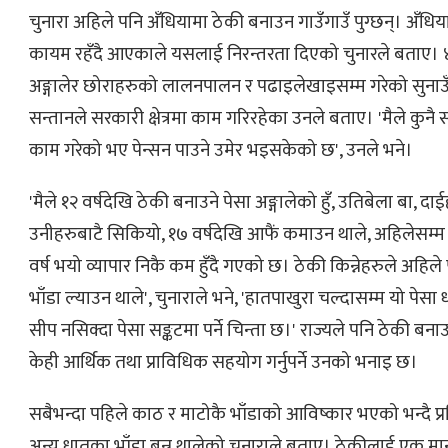
चुनारा अहिले पनि अँधियामा ठेकी बनाउन गाउँगाउँ पुग्छन्। अँधिया
कायम रहँदै आएकाले यसलाई निरन्तरता दिएको चुनारले बताए। ४८
अङ्गालेर छोराहरुको लालनपालन र पढाइलेखाइसम्म गरेको सुनाउँ
सन्तानले सरकारी क्षेत्रमा काम गरिरहेका उनले बताए। 'मैले कुनै
काम गरेको भए पेन्सन पाउने उमेर भइसकेको छ', उनले भने।
'मैले १२ वर्षदेखि ठेकी बनाउने पेसा अङ्गालेको हुँ, उतिबेला बा, दाई
उनीहरुबाटै सिकियो, १७ वर्षदेखि आफैं कमाउन थाले, अहिलेसम्म ग
वर्ष भयो व्यापार निकै कम हुँदै गएको छ। ठेकी किन्नेहरुले अहिले 
भाँडा ल्याउन थाले', चुनाराले भने, 'हातपाखुरा चल्दासम्म यो पेसा धान
सीप नसिक्दा पेसा सङ्कटमा पर्ने चिन्ता छ।' राज्यले पनि ठेकी बनाउ
केही आर्थिक तथा प्राविधिक सहयोग गर्नुपर्ने उनको भनाइ छ।
सबैभन्दा पहिले काठ र माटोकै भाँडाको आविष्कार भएको भन्दै प
अन्य धातुका भाँडा बन्न थालेको चुनाराले बताए। ठेकीलाई एक म