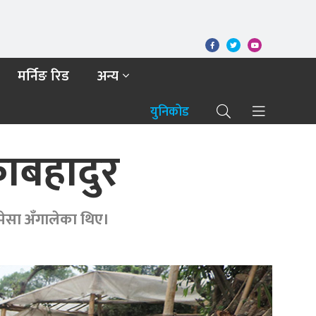
मर्निङ रिड
अन्य
युनिकोड
काबहादुर
पेसा अँगालेका थिए।