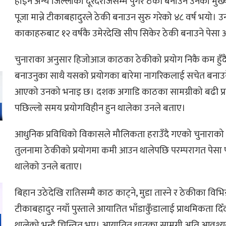
होइन अन्य जिल्लाका दूरदराजसम्म पुगेर ठेकी बनाउने उनको मुख
पूजा मान्ने टीकाबहादुरले ठेकी बनाउन सुरु गरेको ४८ वर्ष भयो। उ
काकाहरुबाट १२ वर्षकै उमेरदेखि सीप सिकेर ठेकी बनाउने पेसा 
चुनाराका अनुसार हिजोआज काठका ठेकीको प्रयोग निकै कम हुँद
बनाउनुका साथै यसको प्रयोगका बारेमा नागरिकलाई सचेत बनाउने
आएको उनको भनाइ छ। दशक अगाडि काठका सामग्रीको बढी प्रयो
पछिल्लो समय प्रयोगविहीन हुन थालेका उनले बताए।
आधुनिक प्रविधिको विकासले मौलिकता हराउँदै गएको चुनाराक
तुलनामा ठेकीको प्रयोगमा कमी आउन थालेपछि परम्परागत पेसा पन
ो
थालेको उनले बताए।
बिहान उठेदेखि रातिसम्मै काठ काट्ने, मुडा तास्ने र ठेकीका विभि
टीकाबहादुर नयाँ पुस्ताले आयातित भाँडाकुँडालाई प्राथमिकता दिँदा
थालेको भन्दै चिन्तित भए। आयातित धातुका सामग्री अति आवश्यक पर