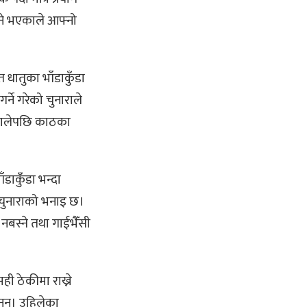
हुने भएकाले आफ्नो
 धातुका भाँडाकुँडा
र्ने गरेको चुनाराले
 थालेपछि काठका
ाकुँडा भन्दा
 चुनाराको भनाइ छ।
 नबस्ने तथा गाईभैँसी
मही ठेकीमा राख्ने
ैनन्। उहिलेका