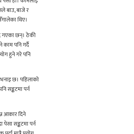
्य पेसा हो। कामलाई
नले बाउ, बाजे र
अँगालेका थिए।
ै गएका छन्। ठेकी
 काम पनि गर्दै
ग हुने गरे पनि
ो भनाइ छ। पहिलाको
ि सङ्कटमा पर्न
न्न आकार दिने
 पेसा सङ्कटमा पर्न
्दा मात्रै प्रयोग