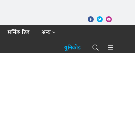
मर्निङ रिड
अन्य
युनिकोड