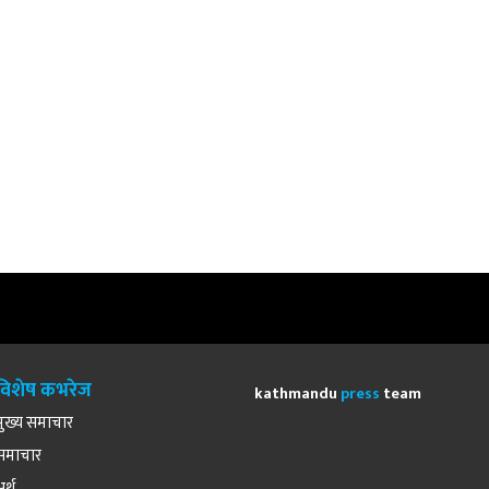
विशेष कभरेज
kathmandu
press
team
मुख्य समाचार
समाचार
अर्थ