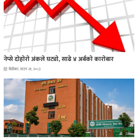
नेप्से दाेहाेराे अंकले घट्याे, साढे ४ अर्बकाे काराेबार
बिहीबार, साउन २१, २०८३