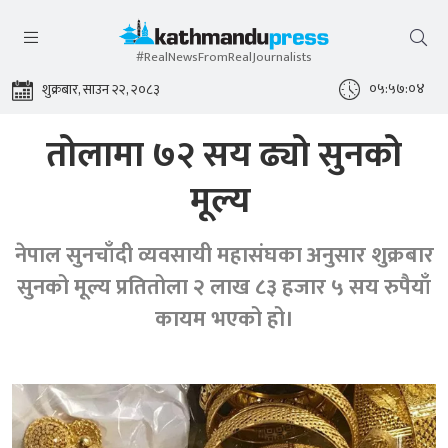
#RealNewsFromRealJournalists
०५:५७:०४
शुक्रबार, साउन २२, २०८३
तोलामा ७२ सय ढ्यो सुनको
मूल्य
नेपाल सुनचाँदी व्यवसायी महासंघका अनुसार शुक्रबार
सुनको मूल्य प्रतितोला २ लाख ८३ हजार ५ सय रुपैयाँ
कायम भएको हो।