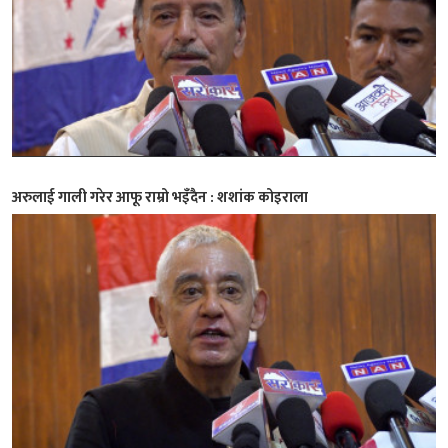
अरुलाई गाली गरेर आफू राम्रो भइँदैन : शशांक कोइराला