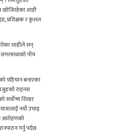
छन् । लमजुङको
 खोजिरहेका शाही
इड, प्रशिक्षक र कुशल
रेका शाहीले सन्
र सगरमाथाको पाँच
ही’को पहिचान बनाएका
लमजुङको राइनस
को सर्वोच्च शिखर
त्रालाई नयाँ उचाइ
ाल आरोहणको
नपाठन गर्नु पर्दछ