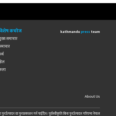
विशेष कभरेज
kathmandu
press
team
मुख्य समाचार
समाचार
अर्थ
खेल
कला
About Us
र्उत्पादन वा पुनःप्रकाशन गर्न पाइँदैन। पूर्वस्वीकृति बिना पुनर्उत्पादन गरिएमा नेपाल