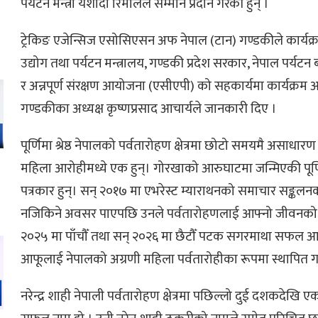
पर्यटन मन्त्री यशोदा रिमालले सम्मान प्रदान गरेकी हुन् ।
ट्रेकिङ एजेन्सिज एसोसिएसन अफ नेपाल (टान) गण्डकीले कार्य
उद्योग तथा पर्यटन मन्त्रालय, गण्डकी प्रदेश सरकार, नेपाल पर्यटन बो
र अन्नपूर्ण संरक्षण आयोजना (एसीएपी) को सहकार्यमा कार्यक्र
गण्डकीका अध्यक्ष कृष्णप्रसाद आचार्यले जानकारी दिए ।
पूर्णिमा श्रेष्ठ नेपालको पर्वतारोहण क्षेत्रमा छोटो समयमै असाधा
महिला आरोहीमध्ये एक हुन्। गोरखाको आरुघाटमा जन्मिएकी पूर्ण
पत्रकार हुन्। सन् २०१७ मा एभरेस्ट म्याराथनको समाचार सङ्कलन
ो
नजिकिने अवसर पाएपछि उनले पर्वतारोहणलाई आफ्नो जीवनको लक
२०२५ मा पाँचौँ तथा सन् २०२६ मा छैटौँ पटक सगरमाथा सफल आर
आफूलाई नेपालको अग्रणी महिला पर्वतारोहीका रूपमा स्थापित
नरेन्द्र शाही नेपाली पर्वतारोहण क्षेत्रमा पछिल्लो दुई दशकदेखि 