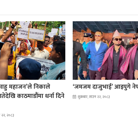
साहु महाजन’ले निकाले
‘जमजम दाजुभाई’ आइपुगे ने
तेदेखि काठमाडौंमा धर्ना दिने
शुक्रबार, साउन २२, २०८३
उन २२, २०८३