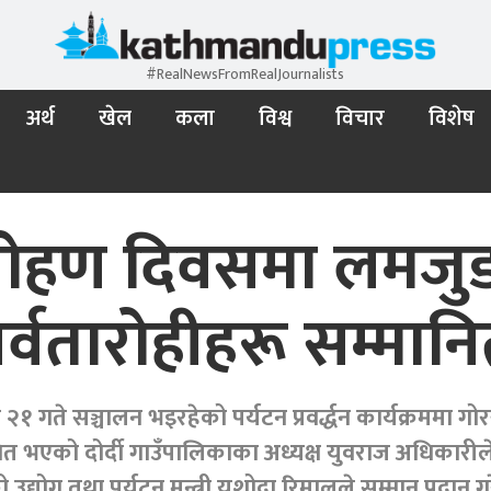
#RealNewsFromRealJournalists
अर्थ
खेल
कला
विश्व
विचार
विशेष
आरोहण दिवसमा लमजुङ
र्वतारोहीहरू सम्मान
 गते सञ्चालन भइरहेको पर्यटन प्रवर्द्धन कार्यक्रममा गोरख
नित भएको दोर्दी गाउँपालिकाका अध्यक्ष युवराज अधिकारीले
द्योग तथा पर्यटन मन्त्री यशोदा रिमालले सम्मान प्रदान गर