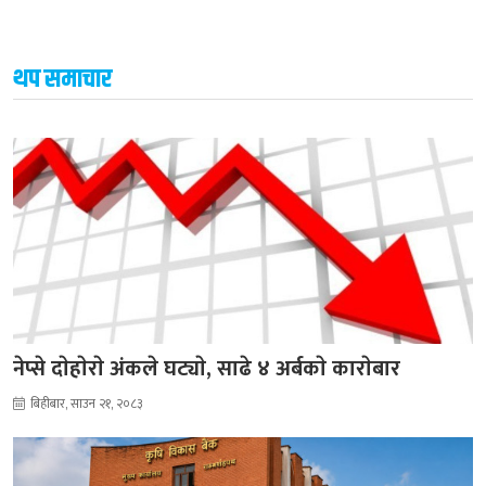
थप समाचार
नेप्से दाेहाेराे अंकले घट्याे, साढे ४ अर्बकाे काराेबार
बिहीबार, साउन २१, २०८३