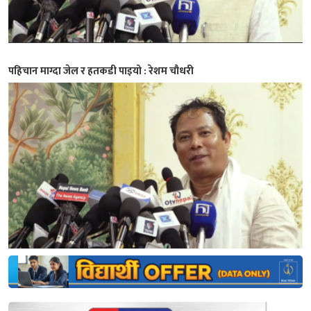
पहिचान माग्दा जेल र हतकडी पाइयो : रेशम चौधरी