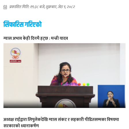
प्रकाशित मिति: १९:३८ बजे, शुक्रबार, जेठ ९, २०८२
सिफारिस गरिएको
ग्यास अभाव केही दिनमै हट्छ : मन्त्री यादव
अध्यक्ष राईद्वारा लिपुलेकदेखि ग्यास संकट र सहकारी पीडितसम्मका विषयमा
सरकारको ध्यानाकर्षण