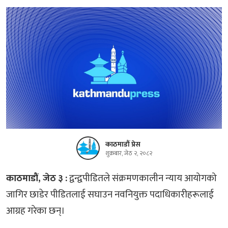
काठमाडौं प्रेस
शुक्रबार, जेठ २, २०८२
काठमाडौं, जेठ ३ :
द्वन्द्वपीडितले संक्रमणकालीन न्याय आयोगको
जागिर छाडेर पीडितलाई सघाउन नवनियुक्त पदाधिकारीहरूलाई
आग्रह गरेका छन्।